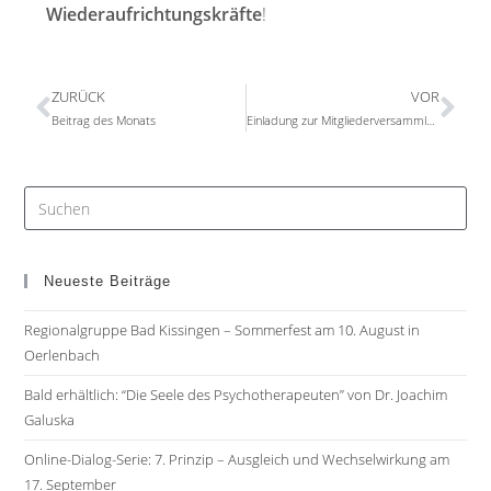
Wiederaufrichtungskräfte
!
ZURÜCK
VOR
Beitrag des Monats
Einladung zur Mitgliederversammlung in Bad Kissingen
Neueste Beiträge
Regionalgruppe Bad Kissingen – Sommerfest am 10. August in
Oerlenbach
Bald erhältlich: “Die Seele des Psychotherapeuten” von Dr. Joachim
Galuska
Online-Dialog-Serie: 7. Prinzip – Ausgleich und Wechselwirkung am
17. September