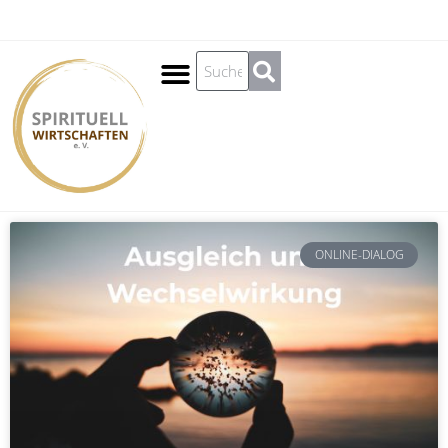
Spirituell Wirtschaften
ONLINE-DIALOG